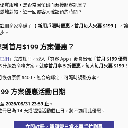
優質服務，是否常因忙碌而漏接顧客訊息？
憊地對帳、逐一回覆客人確認預約時間？
註冊商家準備了【 
新用戶限時優惠，首月每人只要 $199 
】，讓
步。
拿到
首月$199 方案優惠？
官網
」完成註冊，登入「夯客 App」後會出現「
首月 $199 優惠
 天內升級為商務方案，就能
首月享 5 折優惠，每人每月只要
$199
次月恢復原價 $400，無合約綁定，可隨時調整方案。
199 方案優惠活動日期
至 
2026/08/31 23:59 止
。
若註冊已滿 14 天或超過活動截止日，將不適用此優惠。
立即註冊，讓經營日常不再手忙腳亂