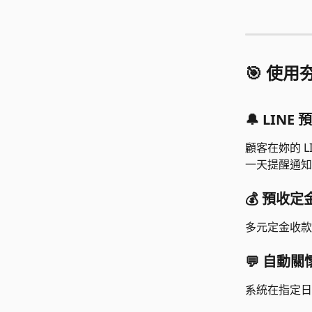
🎯 使
🔔 LIN
顧客在妳的 
一天提醒通知
💰 
預收定
多元定金收款
💬 自動
系統在指定日