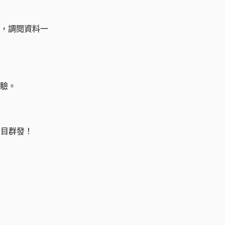
，調閱資料一
驗。
盲目群發！