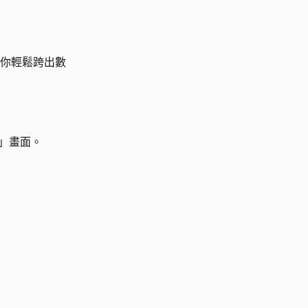
你輕鬆跨出數
」畫面。
！