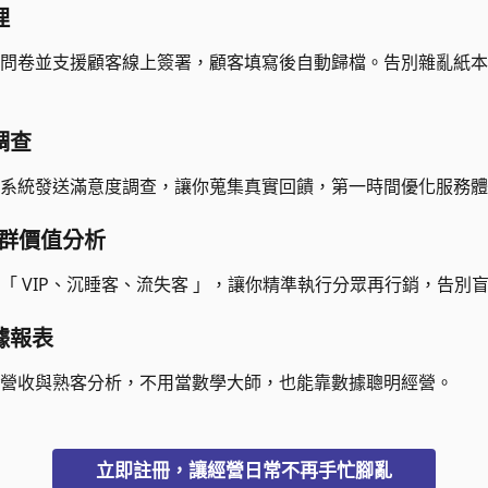
理
問卷並支援顧客線上簽署，顧客填寫後自動歸檔。告別雜亂紙本
調查
系統發送滿意度調查，讓你蒐集真實回饋，第一時間優化服務體
客群價值分析
「 VIP、沉睡客、流失客 」，讓你精準執行分眾再行銷，告別
據報表
營收與熟客分析，不用當數學大師，也能靠數據聰明經營。
立即註冊，讓經營日常不再手忙腳亂